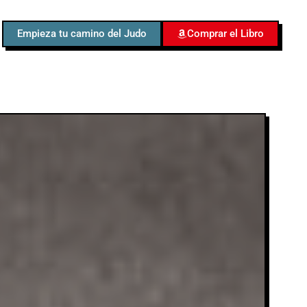
Empieza tu camino del Judo
Comprar el Libro