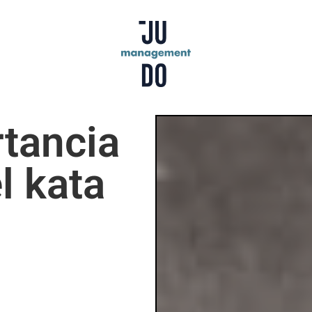
rtancia
l kata