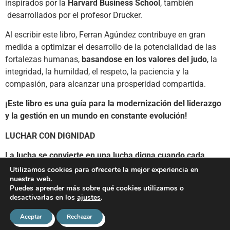
inspirados por la
Harvard Business School
, también
desarrollados por el profesor Drucker.
Al escribir este libro, Ferran Agúndez contribuye en gran
medida a optimizar el desarrollo de la potencialidad de las
fortalezas humanas,
basandose en los valores del judo
, la
integridad, la humildad, el respeto, la paciencia y la
compasión, para alcanzar una prosperidad compartida.
¡Este libro es una guía para la modernización del liderazgo
y la gestión en un mundo en constante evolución!
LUCHAR CON DIGNIDAD
La lucha se convierte en una lucha digna cuando cada
individuo tiene siempre en cuenta cuál es el mejor objetivo
Utilizamos cookies para ofrecerte la mejor experiencia en
nuestra web.
para el conjunto
, cuando se utiliza toda la energía física y
Puedes aprender más sobre qué cookies utilizamos o
mental para alcanzar este objetivo y cuando todo el mundo
desactivarlas en los
ajustes
.
es consciente de que su propio equilibrio y armonía también
es de utilidad para el conjunto de la sociedad.
Aceptar
Rechazar