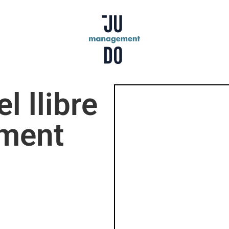
l llibre
ment