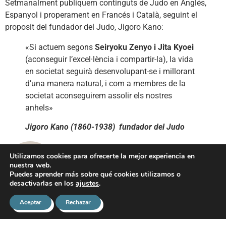
Setmanalment publiquem continguts de Judo en Anglés,
Espanyol i properament en Francés i Català, seguint el
proposit del fundador del Judo, Jigoro Kano:
«Si actuem segons
Seiryoku Zenyo i Jita Kyoei
(aconseguir l’excel·lència i compartir-la), la vida
en societat seguirà desenvolupant-se i millorant
d’una manera natural, i com a membres de la
societat aconseguirem assolir els nostres
anhels»
Jigoro Kano (1860-1938) fundador del Judo
Utilizamos cookies para ofrecerte la mejor experiencia en
Ferran Agúndez
nuestra web.
Puedes aprender más sobre qué cookies utilizamos o
desactivarlas en los
ajustes
.
Aceptar
Rechazar