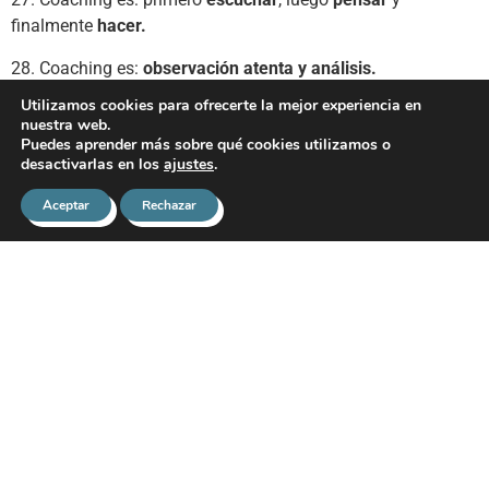
finalmente
hacer.
28. Coaching es:
observación atenta y análisis.
Utilizamos cookies para ofrecerte la mejor experiencia en
29. Coaching es:
precisión, prestar atención; atender los
nuestra web.
compromisos y tomar la iniciativa.
Puedes aprender más sobre qué cookies utilizamos o
desactivarlas en los
ajustes
.
30. Coaching es:
aprender, estudiar, enseñar, escuchar,
observar, analizar, pensar, estimular, inspirar y trabajar
Aceptar
Rechazar
muy duro
.
Willem Visser
, Consultor de estratégia, Conferenciante
internacional y 8º dan judo IJF
Con agradecimiento a todos mis profesores, especialistas,
compañeros y especialmente a todos los judokas a quienes
he tenido la oportunidad de formar y entrenar.
Fuentes y otros profesionales: