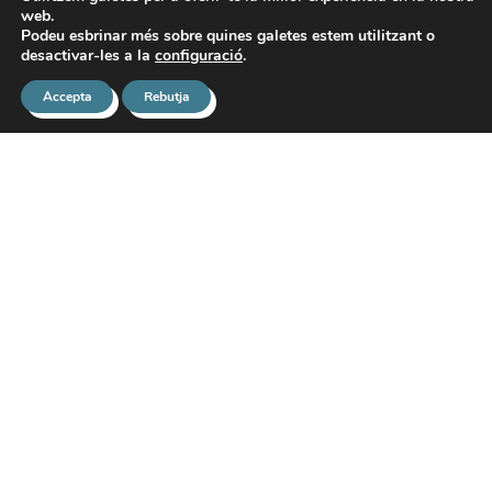
web.
Podeu esbrinar més sobre quines galetes estem utilitzant o
desactivar-les a la
configuració
.
El Judo és la via per aprendre
Accepta
Rebutja
la utilització més efectiva de
l'energia física i mental.
Jigoro Kano, fundador del judo
Quina és la teva via
del Judo?