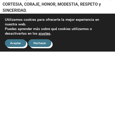
CORTESIA, CORAJE, HONOR, MODESTIA, RESPETO y
SINCERIDAD.
Utilizamos cookies para ofrecerte la mejor experiencia en
En este video reproducimos el diálogo entre Pere Alastrué,
nuestra web.
experto en psicología del deporte y Ferran Agúndez, autor
Puedes aprender más sobre qué cookies utilizamos o
del libro Judo management. Ambos son cinturón negro 4º
desactivarlas en los
ajustes
.
Dan de Judo y nos ofrecen una visión, desde sus
Aceptar
Rechazar
especialidades,
para
afrontar los retos actuales a través de
la filosofia del judo.
Ferran Agúndez